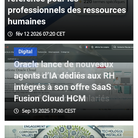
ls des ressources
entreprises, sep
RH reconnues
CET
déc 17 2025 06:30 CET
Digital
Oracle lance de nouveaux
agents d’IA dédiés aux RH
intégrés à son offre SaaS
Fusion Cloud HCM
Sep 19 2025 17:40 CEST