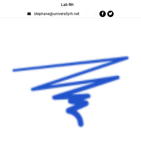
Lab RH
stephane@universityrh.net