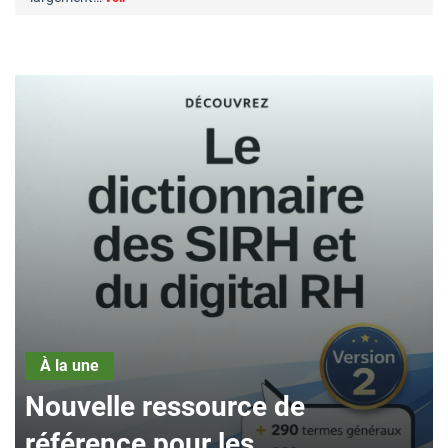
source de
À la une
r les
Great Place to 