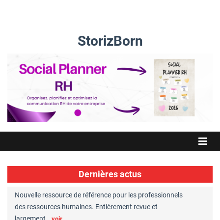
StorizBorn
Dernières actus
de référence pour les professionnels
Great Place to Work® : sept entrepri
aines. Entièrement revue et
RH reconnues. FBD, Expanscience, 
Chaperons…
voir