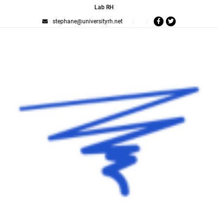
Lab RH
stephane@universityrh.net