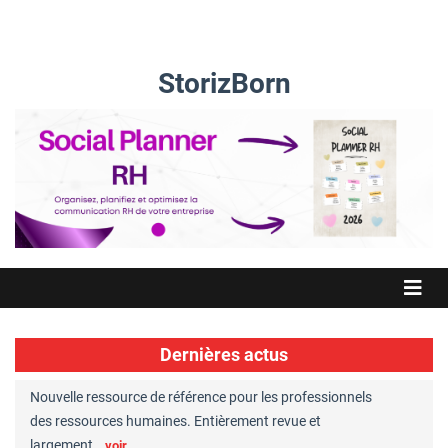
StorizBorn
Dernières actus
Nouvelle ressource de référence pour les professionnels
Great Plac
ft
des ressources humaines. Entièrement revue et
RH reconnu
largement…
Chaperon
voir