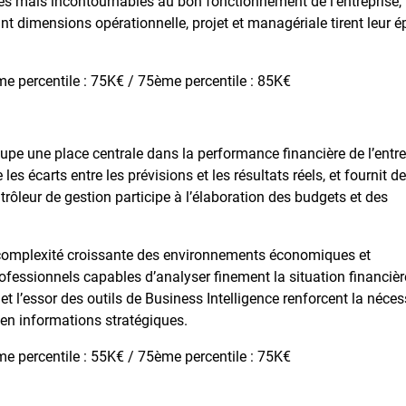
ares mais incontournables au bon fonctionnement de l’entreprise, 
t dimensions opérationnelle, projet et managériale tirent leur é
.
e percentile : 75K€ / 75ème percentile : 85K€
ccupe une place centrale dans la performance financière de l’entre
 les écarts entre les prévisions et les résultats réels, et fournit d
ntrôleur de gestion participe à l’élaboration des budgets et des
a complexité croissante des environnements économiques et
rofessionnels capables d’analyser finement la situation financièr
n et l’essor des outils de Business Intelligence renforcent la néces
en informations stratégiques.
e percentile : 55K€ / 75ème percentile : 75K€