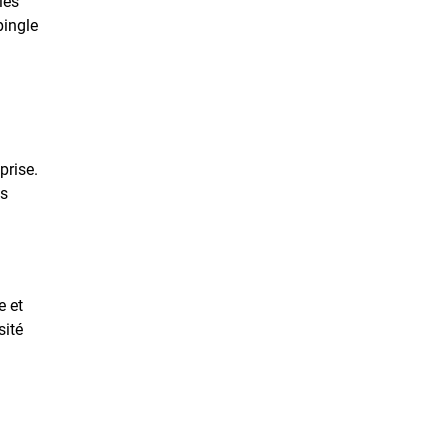
les
pingle
prise.
es
e et
sité