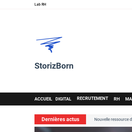
Lab RH
StorizBorn
Main
RECRUTEMENT
ACCUEIL
DIGITAL
RH
MA
navigation
Dernières actus
soft skills…
Nouvelle ressource de 
voir