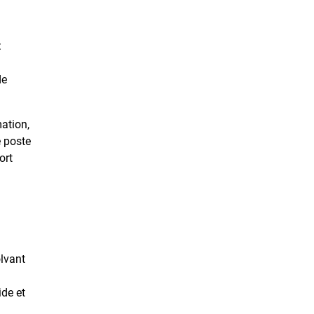
:
de
ation,
e poste
ort
olvant
ide et