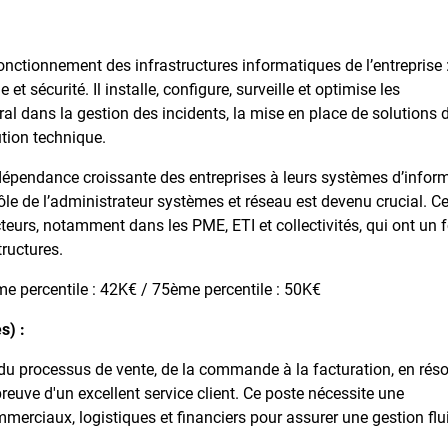
n fonctionnement des infrastructures informatiques de l’entreprise 
 sécurité. Il installe, configure, surveille et optimise les
ral dans la gestion des incidents, la mise en place de solutions 
ution technique.
 dépendance croissante des entreprises à leurs systèmes d’inform
le de l’administrateur systèmes et réseau est devenu crucial. C
teurs, notamment dans les PME, ETI et collectivités, qui ont un f
tructures.
e percentile : 42K€ / 75ème percentile : 50K€
s) :
le du processus de vente, de la commande à la facturation, en rés
re preuve d'un excellent service client. Ce poste nécessite une
merciaux, logistiques et financiers pour assurer une gestion flu