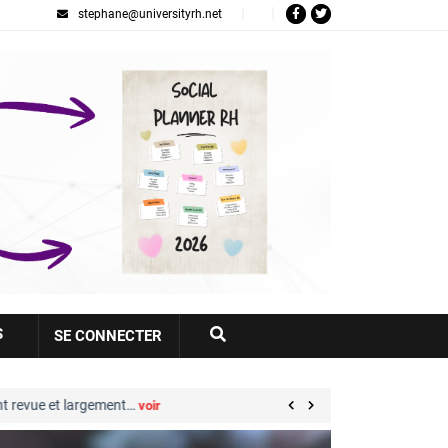
stephane@universityrh.net
Votre
S
SE CONNECTER
compte
 revue et largement…
Great Place to Work® : sep
voir