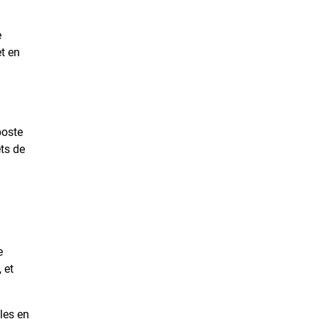
e
et en
poste
ts de
e
 et
les en