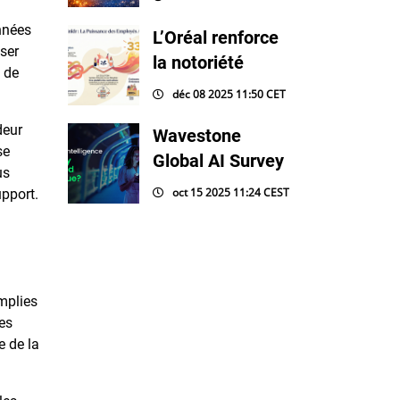
onnées
L’Oréal renforce
iser
la notoriété
 de
déc 08 2025 11:50 CET
deur
Wavestone
se
Global AI Survey
us
oct 15 2025 11:24 CEST
upport.
emplies
res
e de la