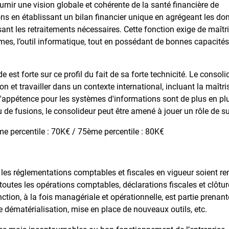
fournir une vision globale et cohérente de la santé financière de
ations en établissant un bilan financier unique en agrégeant les d
lisant les retraitements nécessaires. Cette fonction exige de maîtr
es, l’outil informatique, tout en possédant de bonnes capacités
 est forte sur ce profil du fait de sa forte technicité. Le consoli
n et travailler dans un contexte international, incluant la maîtri
 l'appétence pour les systèmes d'informations sont de plus en pl
de fusions, le consolideur peut être amené à jouer un rôle de s
e percentile : 70K€ / 75ème percentile : 80K€
tes les réglementations comptables et fiscales en vigueur soient r
e toutes les opérations comptables, déclarations fiscales et clôtu
ction, à la fois managériale et opérationnelle, est partie prenant
e dématérialisation, mise en place de nouveaux outils, etc.