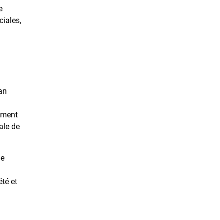
e
ciales,
lan
tement
ale de
de
été et