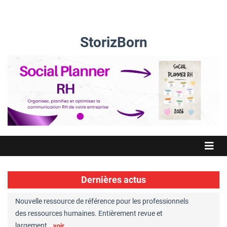
StorizBorn
Dernières actus
Nouvelle ressource de référence pour les professionnels
Great Plac
ft
des ressources humaines. Entièrement revue et
RH reconnu
largement…
Chaperon
voir