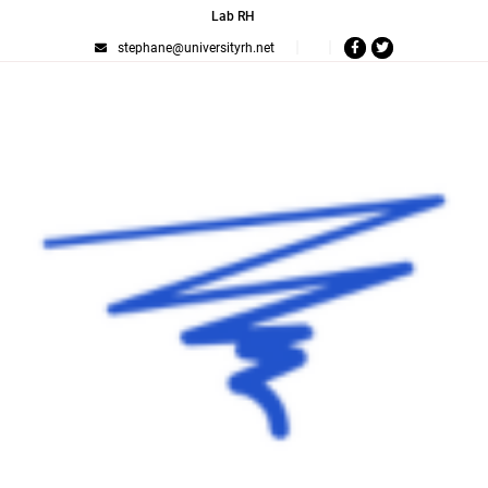
Lab RH
stephane@universityrh.net