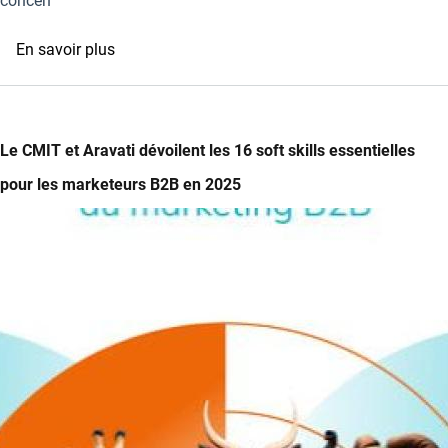
concen
sur
En savoir plus
Avec
l’essor
de
l’IA,
Le CMIT et Aravati dévoilent les 16 soft skills essentielles
les
pour les marketeurs B2B en 2025
responsables
RH
Image
accordent
moins
d'importance
à
la
formation
aux
compétences
analytiques