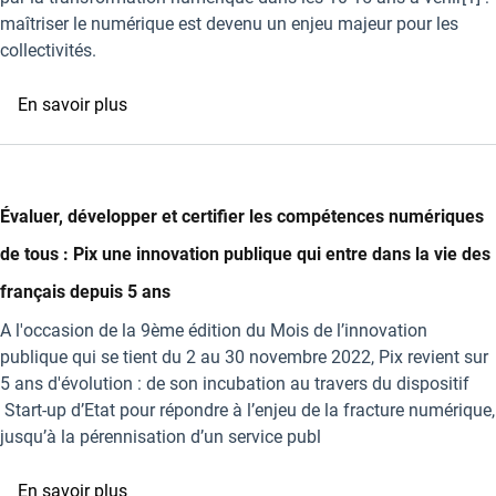
d'inclusion
compétences
maîtriser le numérique est devenu un enjeu majeur pour les
numérique
numériques
collectivités.
des
Français
sur
En savoir plus
Transformation
numérique
des
collectivités
Évaluer, développer et certifier les compétences numériques
:
de tous : Pix une innovation publique qui entre dans la vie des
accompagner
la
français depuis 5 ans
montée
A l'occasion de la 9ème édition du Mois de l’innovation
en
publique qui se tient du 2 au 30 novembre 2022, Pix revient sur
compétences
5 ans d'évolution : de son incubation au travers du dispositif
des
Start-up d’Etat pour répondre à l’enjeu de la fracture numérique,
agents
jusqu’à la pérennisation d’un service publ
avec
Pix
sur
En savoir plus