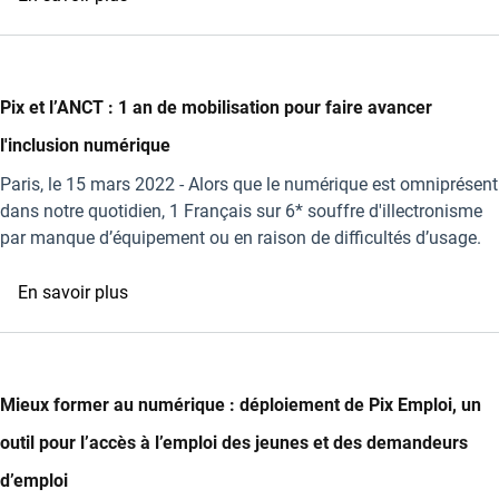
Territoires
Évaluer,
développer
et
certifier
Pix et l’ANCT : 1 an de mobilisation pour faire avancer
les
l'inclusion numérique
compétences
numériques
Paris, le 15 mars 2022 - Alors que le numérique est omniprésent
de
dans notre quotidien, 1 Français sur 6* souffre d'illectronisme
tous
par manque d’équipement ou en raison de difficultés d’usage.
:
Pix
sur
En savoir plus
une
Pix
innovation
et
publique
l’ANCT
qui
:
Mieux former au numérique : déploiement de Pix Emploi, un
entre
1
outil pour l’accès à l’emploi des jeunes et des demandeurs
dans
an
la
de
d’emploi