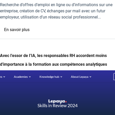
vie
mobilisation
Recherche d’offres d’emploi en ligne ou d’informations sur une
des
pour
entreprise, création de CV, échanges par mail avec un futur
français
faire
employeur, utilisation d’un réseau social professionnel...
depuis
avancer
5
l'inclusion
sur
En savoir plus
ans
numérique
Mieux
former
au
numérique
Avec l’essor de l’IA, les responsables RH accordent moins
:
d'importance à la formation aux compétences analytiques
déploiement
de
Image
Pix
Emploi,
un
outil
pour
l’accès