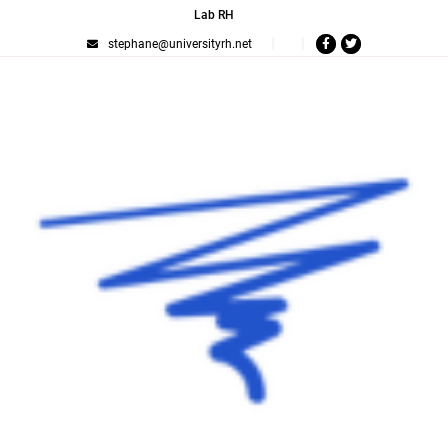
Lab RH
stephane@universityrh.net