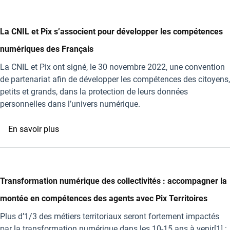
de
route
2023-
La CNIL et Pix s’associent pour développer les compétences
2027
numériques des Français
-
Volet
La CNIL et Pix ont signé, le 30 novembre 2022, une convention
numérique
de partenariat afin de développer les compétences des citoyens,
du
petits et grands, dans la protection de leurs données
CNR
personnelles dans l’univers numérique.
:
Pix
sur
En savoir plus
participe
La
à
CNIL
la
et
construction
Pix
Transformation numérique des collectivités : accompagner la
de
s’associent
montée en compétences des agents avec Pix Territoires
la
pour
nouvelle
développer
Plus d’1/3 des métiers territoriaux seront fortement impactés
politique
les
par la transformation numérique dans les 10-15 ans à venir[1] :