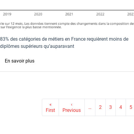
83% des catégories de métiers en France requièrent moins de
diplômes supérieurs qu’auparavant
sur
En savoir plus
Le
diplôme
sert-
il
encore
Pagination
à
«
‹
…
2
3
4
5
Première
Page
First
Previous
quelque
page
précédente
chose
sur
le