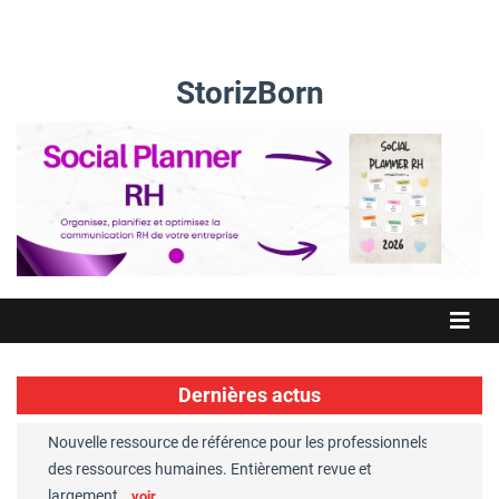
StorizBorn
Dernières actus
Nouvelle ressource de référence pour les professionnels
Great Plac
ft
des ressources humaines. Entièrement revue et
RH reconnu
largement…
Chaperon
voir