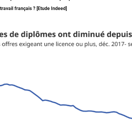
digitalisation
travail français ? [Etude Indeed]
transforment
les
Image
RH
:
vers
une
automatisation
de
la
paie
d’ici
2051
?