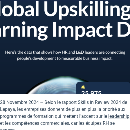
à
l’emploi
des
jeunes
et
des
demandeurs
d’emploi
28 Novembre 2024 – Selon le rapport Skills in Review 2024 de
Lepaya, les entreprises donnent de plus en plus la priorité aux
programmes de formation qui mettent l'accent sur le
leadership
et les
compétences commerciales
, car les équipes RH se