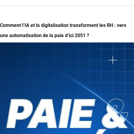
Le
CMIT
et
Aravati
Comment l’IA et la digitalisation transforment les RH : vers
dévoilent
une automatisation de la paie d’ici 2051 ?
les
16
Image
soft
skills
essentielles
pour
les
marketeurs
B2B
en
2025