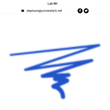
Lab RH
stephane@universityrh.net