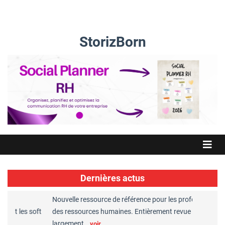
StorizBorn
Dernières actus
Nouvelle ressource de référence pour les professionnels
G
et les soft
des ressources humaines. Entièrement revue et
R
largement…
C
voir