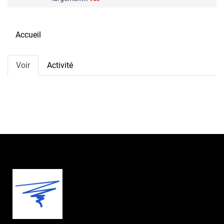
Accueil
Primary
Voir
Activité
tabs