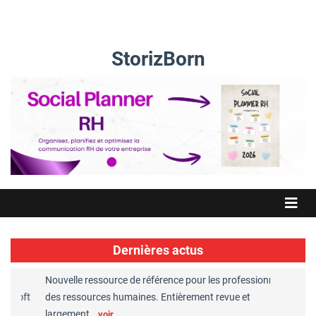
StorizBorn
Dernières actus
Nouvelle ressource de référence pour les professionnels
Great Pl
soft
des ressources humaines. Entièrement revue et
RH reco
largement…
Chaper
voir