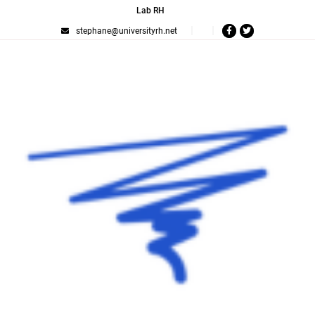
Lab RH
stephane@universityrh.net