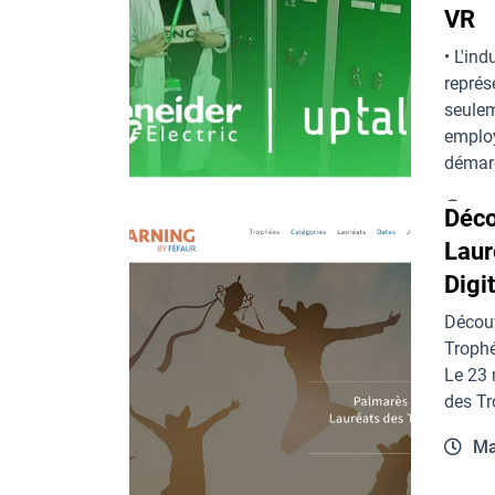
VR
• L'in
représ
seule
emplo
démar
Se
Déco
Laur
Digi
Découv
Trophé
Le 23 
des T
Ma