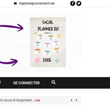
stephane@universityrh.net
Votre
S
SE CONNECTER
compte
 revue et largement…
Great Place to Work® : sep
voir