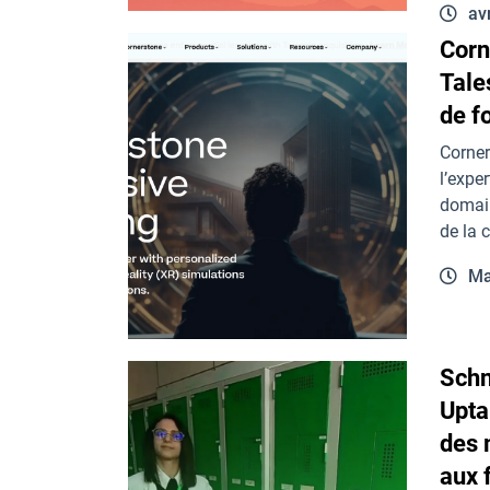
av
Corn
Tale
de f
Corner
l’expe
domain
de la 
Ma
Schn
Upta
des 
aux 