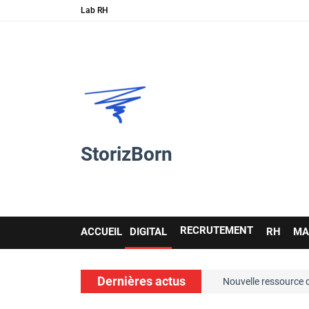
Lab RH
StorizBorn
Main
RECRUTEMENT
ACCUEIL
DIGITAL
RH
MA
navigation
Dernières actus
soft skills…
Nouvelle ressource de 
voir