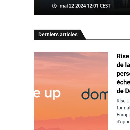
mai 22 2024 12:01 CEST
Derniers articles
Rise
de l
pers
éche
de D
Rise U
format
Europe
d’appr