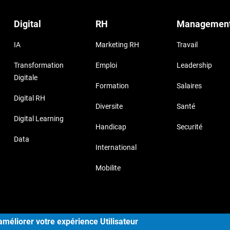
Digital
RH
Managemen
IA
Marketing RH
Travail
Transformation
Emploi
Leadership
Digitale
Formation
Salaires
Digital RH
Diversite
Santé
Digital Learning
Handicap
Securité
Data
International
Mobilite
yright © 2017, Storizborn , all rights reserved.
Provide by
Habe
améliorer votre expérience Utilisateur