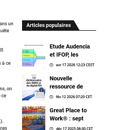
dans un
Articles populaires
quête
Etude Audencia
un
et IFOP, les
s à ce
avr 17 2026 12:23 CEST
Nouvelle
ressource de
ns, on
e ce
fév 12 2026 07:20 CET
Great Place to
Work® : sept
).
 ces
déc 17 2025 06:30 CET