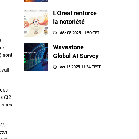
L’Oréal renforce
la notoriété
déc 08 2025 11:50 CET
s
Wavestone
re
) sont
Global AI Survey
oct 15 2025 11:24 CEST
vail,
agés
is (32
heures
le
,
açon