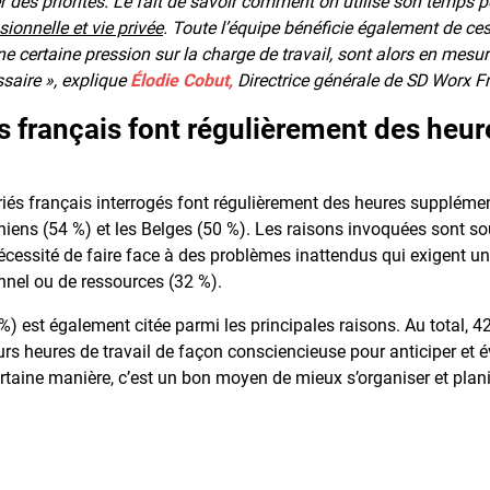
ixer des priorités. Le fait de savoir comment on utilise son temps 
sionnelle et vie privée
. Toute l’équipe bénéficie également de ce
ne certaine pression sur la charge de travail, sont alors en mesu
ssaire », explique
Élodie Cobut,
Directrice générale de SD Worx F
és français font régulièrement des heur
iés français interrogés font régulièrement des heures suppléme
hiens (54 %) et les Belges (50 %). Les raisons invoquées sont s
 nécessité de faire face à des problèmes inattendus qui exigent un
nel ou de ressources (32 %).
%) est également citée parmi les principales raisons. Au total, 4
urs heures de travail de façon consciencieuse pour anticiper et é
taine manière, c’est un bon moyen de mieux s’organiser et plani