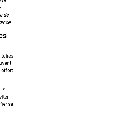
peut
s
re de
rance.
es
ntaires
ouvent
 effort
2 %
viter
fier sa