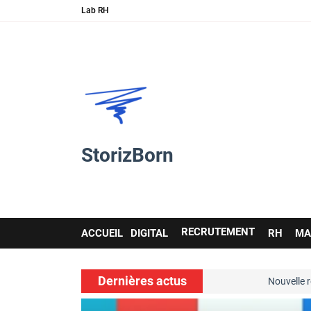
Lab RH
StorizBorn
Main
RECRUTEMENT
ACCUEIL
DIGITAL
RH
MA
navigation
Dernières actus
soft skills…
Nouvelle ressource de
voir