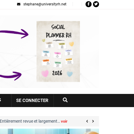
stephane@universityrh.net
Votre
S
SE CONNECTER
compte
t revue et largement…
Great Place to Work® : sep
voir