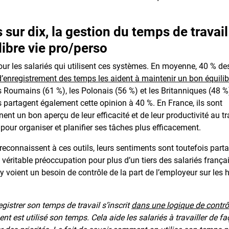
 sur dix, la gestion du temps de travail
libre vie pro/perso
our les salariés qui utilisent ces systèmes. En moyenne, 40 % de
d’enregistrement des temps les aident à maintenir un bon équilib
es Roumains (61 %), les Polonais (56 %) et les Britanniques (48 %
s partagent également cette opinion à 40 %. En France, ils sont
nent un bon aperçu de leur efficacité et de leur productivité au tra
t pour organiser et planifier ses tâches plus efficacement.
reconnaissent à ces outils, leurs sentiments sont toutefois part
ne véritable préoccupation pour plus d’un tiers des salariés frança
y voient un besoin de contrôle de la part de l’employeur sur les 
egistrer son temps de travail s’inscrit
dans une logique de contrô
nt est utilisé son temps. Cela aide les salariés à travailler de f