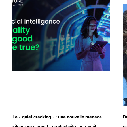
I
Le « quiet cracking » : une nouvelle menace
D
silencieuse pour la productivité au travail
q