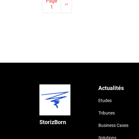
Page
››
Page
1
suivante
Actualités
Etudes
Tribunes
StorizBorn
Business Cases
Solutions