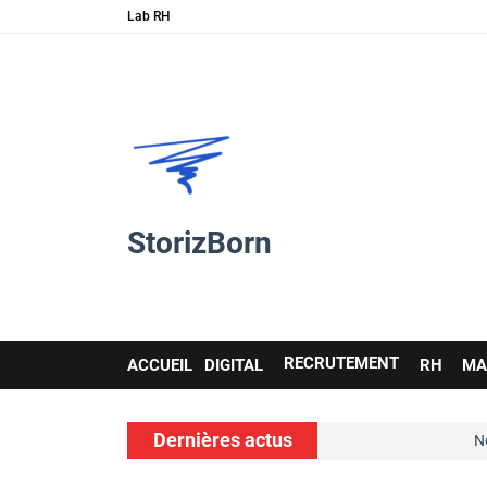
Lab RH
StorizBorn
Main
RECRUTEMENT
ACCUEIL
DIGITAL
RH
MA
navigation
Dernières actus
s soft skills…
Nouvelle ressource d
voir