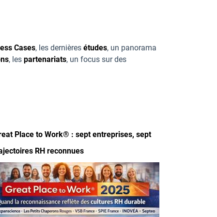
ness Cases
, les dernières
études
, un panorama
ons
, les
partenariats
, un focus sur des
reat Place to Work® : sept entreprises, sept
rajectoires RH reconnues
mage