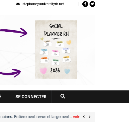
stephane@universityrh.net
Votre
S
SE CONNECTER
compte
nt revue et largement…
Great Place to Work® : s
voir