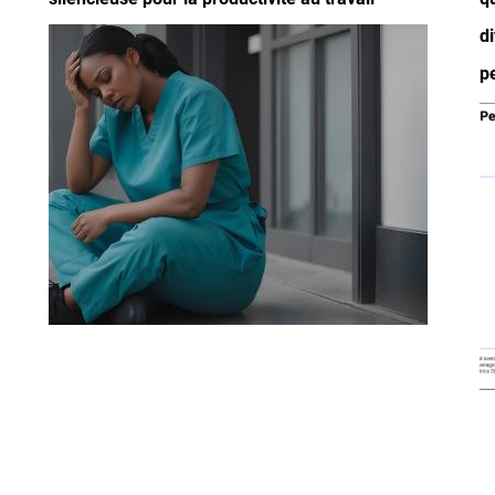
Image
d
p
I