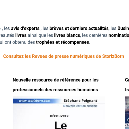
 , les
avis d'experts
, les
brèves et derniers actualités
, les
Busi
uveautés
livres
ainsi que les
livres blancs
, les dernières
nominati
qui ont obtenu des
trophées et récompenses
.
Consultez les Revues de presse numériques de StorizBorn
Nouvelle ressource de référence pour les
G
professionnels des ressources humaines
t
Image
I