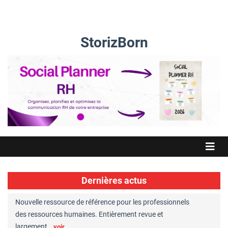
StorizBorn
Dernières actus
Nouvelle ressource de référence pour les professionnels
Great Plac
ft
des ressources humaines. Entièrement revue et
RH reconnu
largement…
Chaperon
voir