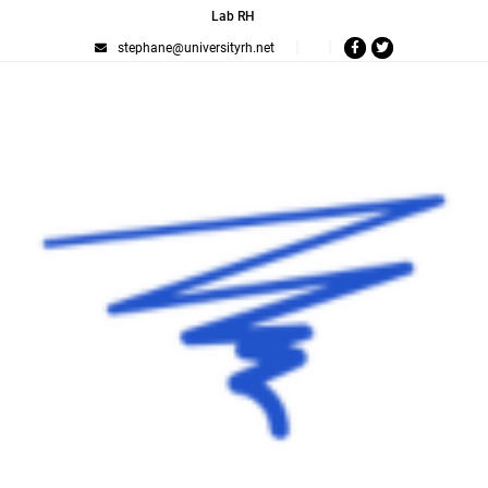
Lab RH
stephane@universityrh.net