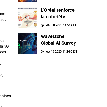
L’Oréal renforce
ons
la notoriété
yseur
déc 08 2025 11:50 CET
Wavestone
ces
Global AI Survey
 la 5G
oct 15 2025 11:24 CEST
ccès
s
s,
rbaines