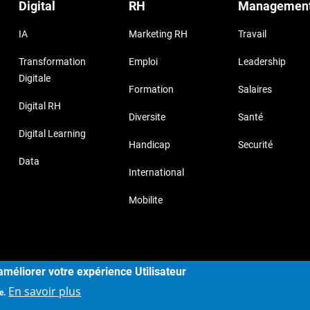
Digital
RH
Managemen
IA
Marketing RH
Travail
Transformation
Emploi
Leadership
Digitale
Formation
Salaires
Digital RH
Diversite
Santé
Digital Learning
Handicap
Securité
Data
International
Mobilite
yright © 2017, Storizborn , all rights reserved.
Provide by
Habe
améliorer votre expérience Utilisateur
En savoir plus
e.