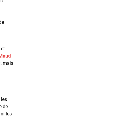
nt
de
 et
Maud
s, mais
 les
e de
mi les