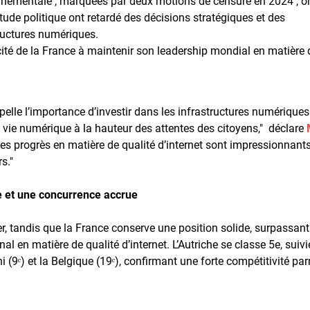
uvernementale , marquées par deux motions de censure en 2024 , o
ude politique ont retardé des décisions stratégiques et des
ructures numériques.
ité de la France à maintenir son leadership mondial en matière 
elle l’importance d’investir dans les infrastructures numériques
de vie numérique à la hauteur des attentes des citoyens," déclare
es progrès en matière de qualité d’internet sont impressionnant
s."
 et une concurrence accrue
 tandis que la France conserve une position solide, surpassant
al en matière de qualité d’internet. L’Autriche se classe 5e, suivi
i (9ᵉ) et la Belgique (19ᵉ), confirmant une forte compétitivité par