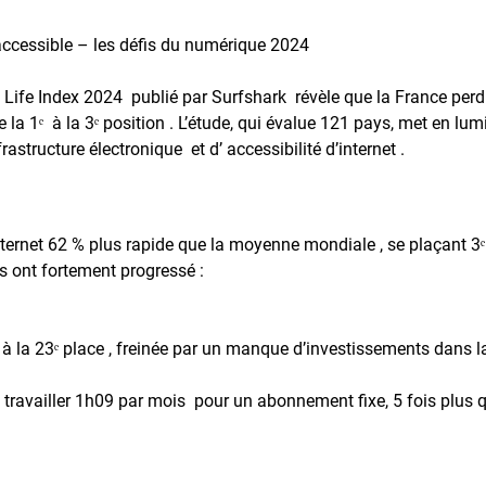
 accessible – les défis du numérique 2024
of Life Index 2024 publié par Surfshark révèle que la France perd
a 1ᵉ à la 3ᵉ position . L’étude, qui évalue 121 pays, met en lum
rastructure électronique et d’ accessibilité d’internet .
nternet 62 % plus rapide que la moyenne mondiale , se plaçant 3ᵉ
es ont fortement progressé :
 à la 23ᵉ place , freinée par un manque d’investissements dans l
 travailler 1h09 par mois pour un abonnement fixe, 5 fois plus 