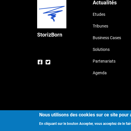
Actualités
Etudes
Tribunes
StorizBorn
Business Cases
Solutions
Partenariats
Agenda
Cop
Nous utilisons des cookies sur ce site pour 
En cliquant sur le bouton Accepter, vous acceptez de le fair