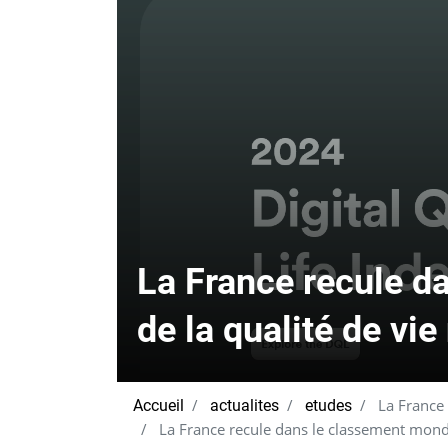
La France recule d
de la qualité de vi
La France 
Accueil
actualites
etudes
La France recule dans le classement mondi