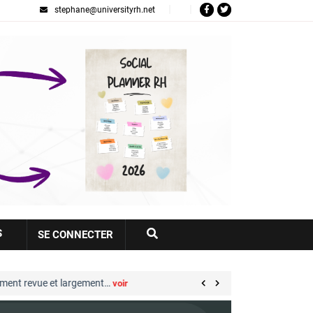
stephane@universityrh.net
Votre
S
SE CONNECTER
compte
 revue et largement…
Great Place to Work® : sep
voir