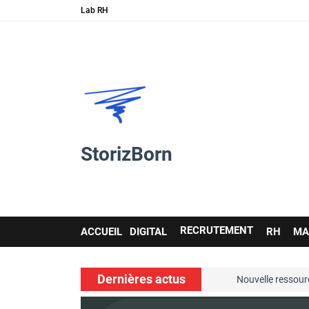
Lab RH
StorizBorn
Main
RECRUTEMENT
ACCUEIL
DIGITAL
RH
MA
navigation
Dernières actus
soft skills…
Nouvelle ressource de 
voir