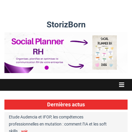
StorizBorn
Dernières actus
oires
Etude Audencia et IFOP, les compétences
Nouvelle r
professionnelles en mutation : comment l’IA et les soft
des ressou
skills…
largemen
voir