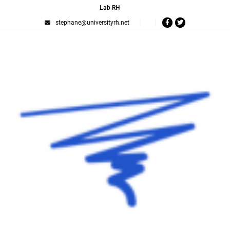
Lab RH
stephane@universityrh.net