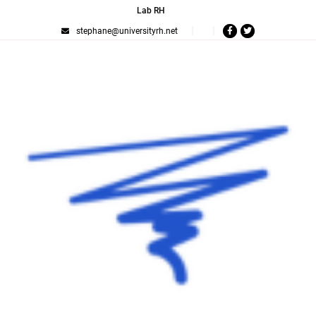
Lab RH
stephane@universityrh.net