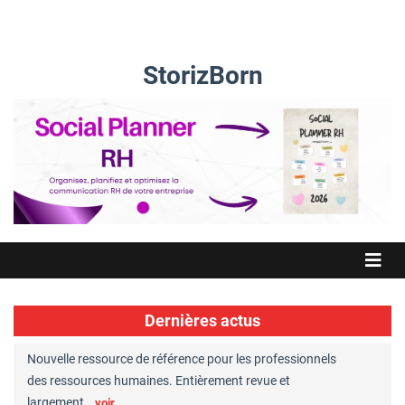
StorizBorn
Dernières actus
Nouvelle ressource de référence pour les professionnels
Great Plac
ft
des ressources humaines. Entièrement revue et
RH reconnu
largement…
Chaperon
voir