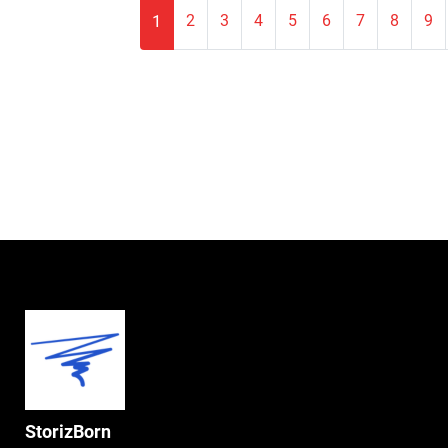
Pagination
1
2
3
4
5
6
7
8
9
StorizBorn