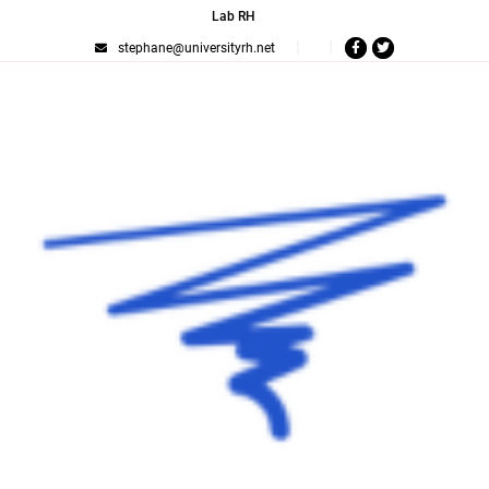
Lab RH
stephane@universityrh.net