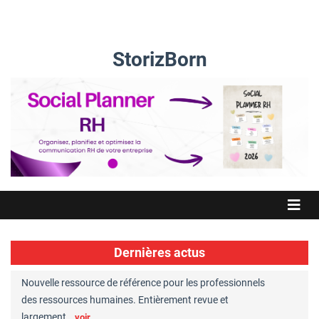
StorizBorn
Dernières actus
Nouvelle ressource de référence pour les professionnels
Great Plac
ft
des ressources humaines. Entièrement revue et
RH reconnu
largement…
Chaperon
voir