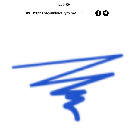
Lab RH
stephane@universityrh.net