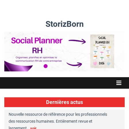
StorizBorn
Dernières actus
Nouvelle ressource de référence pour les professionnels
Great Plac
ft
des ressources humaines. Entièrement revue et
RH reconnu
largement…
Chaperon
voir