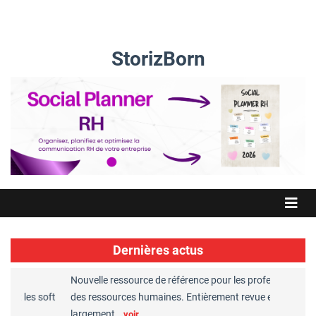
StorizBorn
Dernières actus
Nouvelle ressource de référence pour les professionnels
Gr
t les soft
des ressources humaines. Entièrement revue et
RH
largement…
Ch
voir