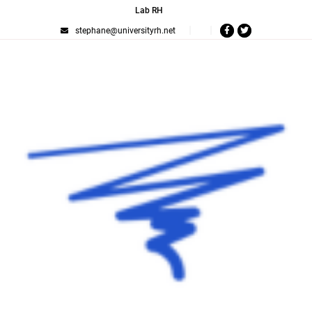
Lab RH
stephane@universityrh.net