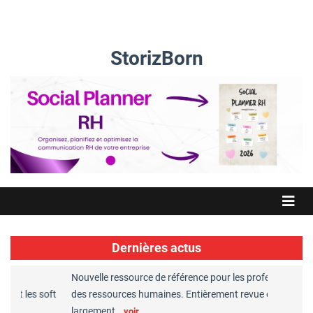
StorizBorn
Dernières actus
Nouvelle ressource de référence pour les professionnels
G
et les soft
des ressources humaines. Entièrement revue et
R
largement…
C
voir