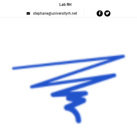
Lab RH
stephane@universityrh.net