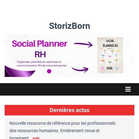
StorizBorn
Dernières actus
Nouvelle ressource de référence pour les professionnels
Great Plac
ft
des ressources humaines. Entièrement revue et
RH reconnu
largement…
Chaperon
voir