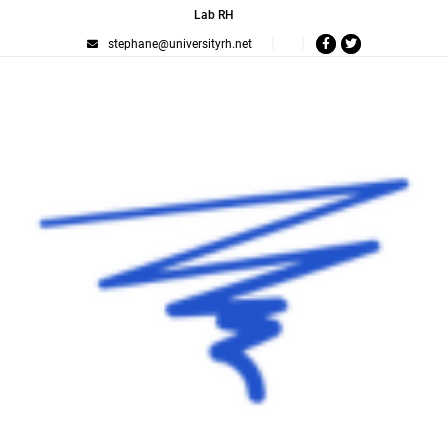
Lab RH
stephane@universityrh.net