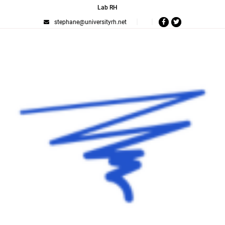
Lab RH
stephane@universityrh.net