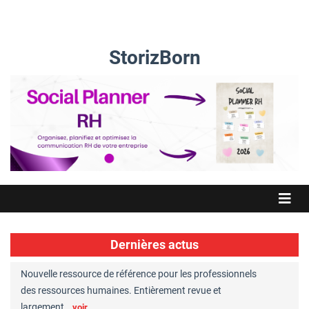
StorizBorn
Dernières actus
Nouvelle ressource de référence pour les professionnels
Great Plac
ft
des ressources humaines. Entièrement revue et
RH reconnu
largement…
Chaperon
voir