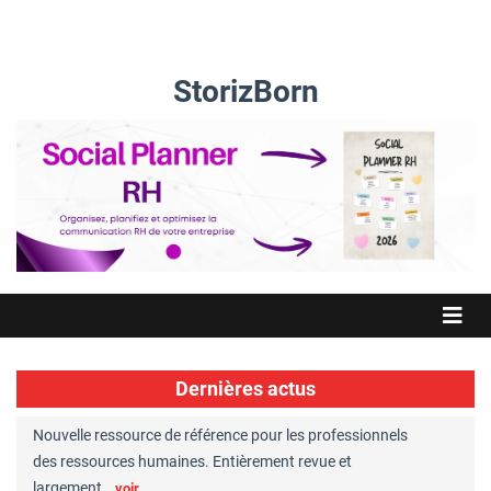
StorizBorn
Dernières actus
Nouvelle ressource de référence pour les professionnels
Great Plac
ft
des ressources humaines. Entièrement revue et
RH reconnu
largement…
Chaperon
voir