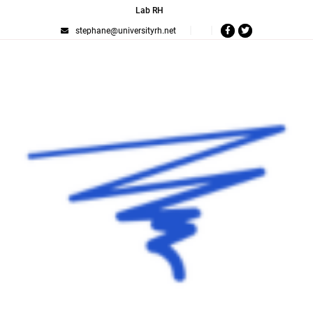
Lab RH
stephane@universityrh.net