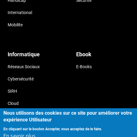
Handicap
Securité
International
Mobilite
Informatique
Ebook
Réseaux Sociaux
E-Books
Cybersécurité
SIRH
Cloud
Nous utilisons des cookies sur ce site pour améliorer votre
expérience Utilisateur
En cliquant sur le bouton Accepter, vous acceptez de le faire.
Copyright © 2017, Storizborn , all
Provide by
En savoir plus