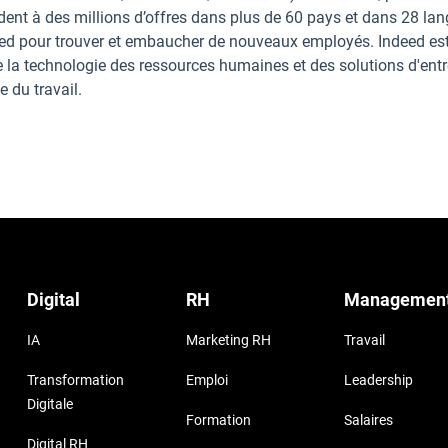
dent à des millions d’offres dans plus de 60 pays et dans 28 lan
deed pour trouver et embaucher de nouveaux employés. Indeed es
de la technologie des ressources humaines et des solutions d'entr
 du travail.
Digital
RH
Managemen
IA
Marketing RH
Travail
Transformation
Emploi
Leadership
Digitale
Formation
Salaires
Digital RH