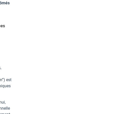
plômés
ces
,
n”) est
niques
hui,
nnelle