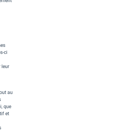
sement
mes
s-ci
 leur
tout au
s
i, que
if et
s