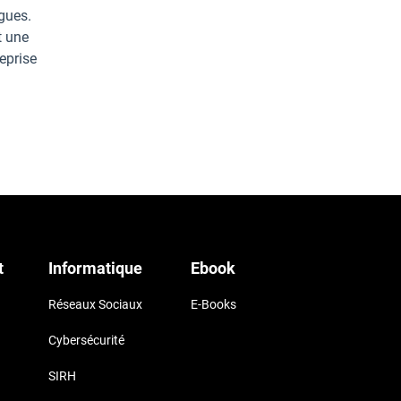
gues.
t une
eprise
t
Informatique
Ebook
Réseaux Sociaux
E-Books
Cybersécurité
SIRH