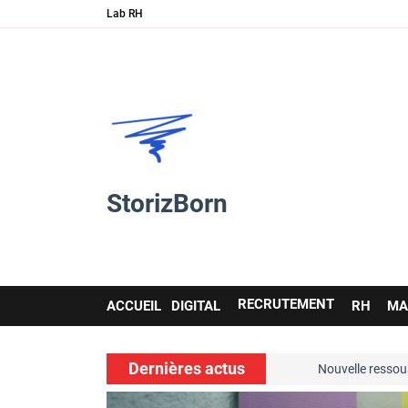
Lab RH
StorizBorn
Main
RECRUTEMENT
ACCUEIL
DIGITAL
RH
MA
navigation
Dernières actus
soft skills…
Nouvelle ressource de 
voir