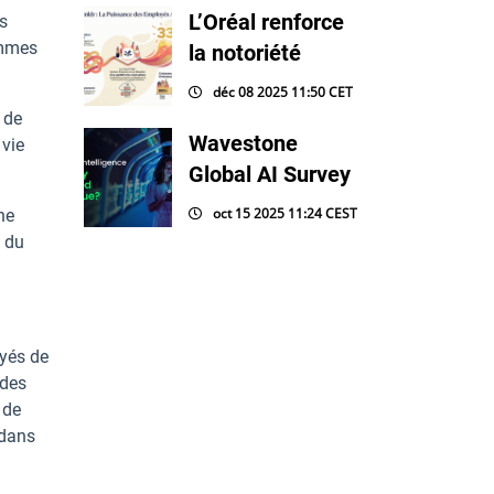
L’Oréal renforce
s
emmes
la notoriété
déc 08 2025 11:50 CET
 de
Wavestone
 vie
Global AI Survey
oct 15 2025 11:24 CEST
ne
é du
oyés de
 des
 de
 dans