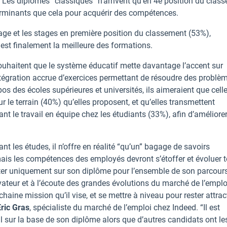
. Les diplômes “classiques” n’arrivent qu’en 4e position du clas
rminants que cela pour acquérir des compétences.
ssage et les stages en première position du classement (53%),
 est finalement la meilleure des formations.
 souhaitent que le système éducatif mette davantage l’accent sur
intégration accrue d’exercices permettant de résoudre des problè
pos des écoles supérieures et universités, ils aimeraient que celle
 le terrain (40%) qu’elles proposent, et qu’elles transmettent
nt le travail en équipe chez les étudiants (33%), afin d’améliorer
t les études, il n’offre en réalité “qu’un” bagage de savoirs
mais les compétences des employés devront s’étoffer et évoluer 
pter uniquement sur son diplôme pour l’ensemble de son parcour
vateur et à l’écoute des grandes évolutions du marché de l’emplo
aine mission qu’il vise, et se mettre à niveau pour rester attract
Eric Gras
, spécialiste du marché de l’emploi chez Indeed. “Il est
l sur la base de son diplôme alors que d’autres candidats ont le