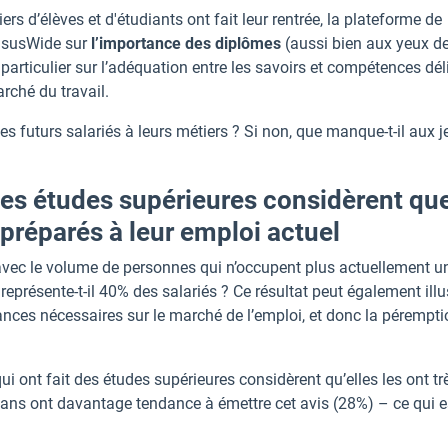
rs d’élèves et d'étudiants ont fait leur rentrée, la plateforme de
nsusWide sur
l’importance des diplômes
(aussi bien aux yeux d
 particulier sur l’adéquation entre les savoirs et compétences dél
arché du travail.
les futurs salariés à leurs métiers ? Si non, que manque-t-il aux 
 des études supérieures considèrent qu
 préparés à leur emploi actuel
e avec le volume de personnes qui n’occupent plus actuellement u
eprésente-t-il 40% des salariés ? Ce résultat peut également illus
nces nécessaires sur le marché de l’emploi, et donc la pérempti
ui ont fait des études supérieures considèrent qu’elles les ont tr
 ans ont davantage tendance à émettre cet avis (28%) – ce qui e