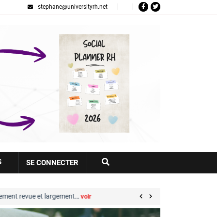
stephane@universityrh.net
Votre
S
SE CONNECTER
compte
 revue et largement…
Great Place to Work® : sep
voir