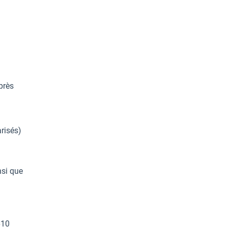
près
risés)
nsi que
610