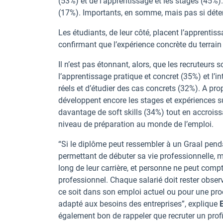
(53%) et de l’apprentissage et les stages (45%)
(17%). Importants, en somme, mais pas si déte
Les étudiants, de leur côté, placent l’apprenti
confirmant que l’expérience concrète du terrain
Il n’est pas étonnant, alors, que les recruteurs
l’apprentissage pratique et concret (35%) et l’
réels et d’étudier des cas concrets (32%). A pro
développent encore les stages et expériences sur
davantage de soft skills (34%) tout en accroissa
niveau de préparation au monde de l’emploi.
“Si le diplôme peut ressembler à un Graal pendan
permettant de débuter sa vie professionnelle, 
long de leur carrière, et personne ne peut com
professionnel. Chaque salarié doit rester obser
ce soit dans son emploi actuel ou pour une proch
adapté aux besoins des entreprises”, explique
également bon de rappeler que recruter un profi