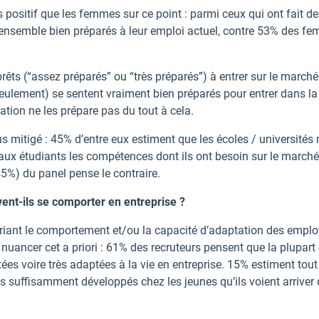
ositif que les femmes sur ce point : parmi ceux qui ont fait de
l’ensemble bien préparés à leur emploi actuel, contre 53% des f
êts (“assez préparés” ou “très préparés”) à entrer sur le marché
seulement) se sentent vraiment bien préparés pour entrer dans la
ation ne les prépare pas du tout à cela.
lus mitigé : 45% d’entre eux estiment que les écoles / universités 
 aux étudiants les compétences dont ils ont besoin sur le march
5%) du panel pense le contraire.
vent-ils se comporter en entreprise ?
écriant le comportement et/ou la capacité d’adaptation des empl
t nuancer cet a priori : 61% des recruteurs pensent que la plupart
ées voire très adaptées à la vie en entreprise. 15% estiment tout
s suffisamment développés chez les jeunes qu’ils voient arriver