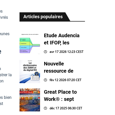
es
Articles populaires
ivrés
jeunes
Etude Audencia
et IFOP, les
e
avr 17 2026 12:23 CEST
Nouvelle
n
ressource de
trer la
fév 12 2026 07:20 CET
on
Great Place to
ès bien
Work® : sept
st
déc 17 2025 06:30 CET