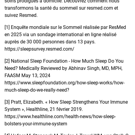
soins prodigués à domicile. Découvrez comment nous
transformons la santé du sommeil sur resmed.com et
suivez Resmed.
[1]
Enquête mondiale sur le Sommeil réalisée par ResMed
en 2025 via un sondage international en ligne réalisé
auprès de 30 000 personnes dans 13 pays.
https://sleepsurvey.resmed.com/
[2]
National Sleep Foundation - How Much Sleep Do You
Need? Medically Reviewed by Abhinav Singh, MD, MPH,
FAASM May 13, 2024
https://www.sleepfoundation.org/how-sleep-works/how-
much-sleep-do-we-really-need
?
[3]
Pratt, Elizabeth. « How Sleep Strengthens Your Immune
System », Healthline, 21 février 2019.
https://www.healthline.com/health-news/how-sleep-
bolsters-your-immune-system