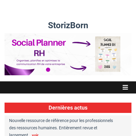
StorizBorn
Dernières actus
Nouvelle ressource de référence pour les professionnels
Great Plac
ft
des ressources humaines. Entièrement revue et
RH reconnu
largement…
Chaperon
voir