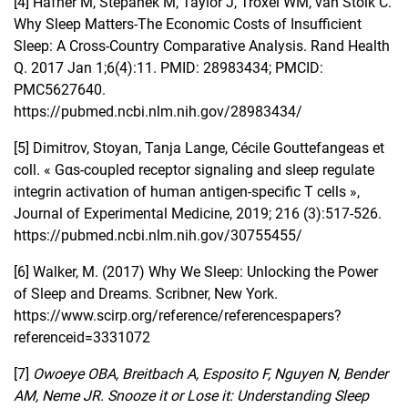
[4]
Hafner M, Stepanek M, Taylor J, Troxel WM, van Stolk C.
Why Sleep Matters-The Economic Costs of Insufficient
Sleep: A Cross-Country Comparative Analysis. Rand Health
Q. 2017 Jan 1;6(4):11. PMID: 28983434; PMCID:
PMC5627640.
https://pubmed.ncbi.nlm.nih.gov/28983434/
[5]
Dimitrov, Stoyan, Tanja Lange, Cécile Gouttefangeas et
coll. « Gαs-coupled receptor signaling and sleep regulate
integrin activation of human antigen-specific T cells »,
Journal of Experimental Medicine, 2019; 216 (3):517-526.
https://pubmed.ncbi.nlm.nih.gov/30755455/
[6]
Walker, M. (2017) Why We Sleep: Unlocking the Power
of Sleep and Dreams. Scribner, New York.
https://www.scirp.org/reference/referencespapers?
referenceid=3331072
[7]
Owoeye OBA, Breitbach A, Esposito F, Nguyen N, Bender
AM, Neme JR. Snooze it or Lose it: Understanding Sleep