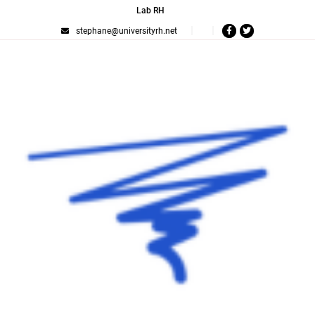
Lab RH
stephane@universityrh.net