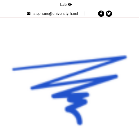
Lab RH
stephane@universityrh.net