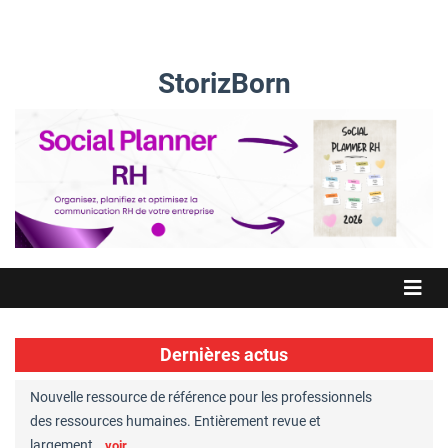
StorizBorn
Dernières actus
Nouvelle ressource de référence pour les professionnels
Great Plac
ft
des ressources humaines. Entièrement revue et
RH reconnu
largement…
Chaperon
voir