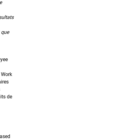
e
sultats
 que
oyee
e Work
ires
s
its de
Based