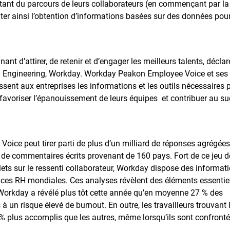
ant du parcours de leurs collaborateurs (en commençant par la
liter ainsi l’obtention d’informations basées sur des données pou
ant d’attirer, de retenir et d’engager les meilleurs talents, déclar
nd Engineering, Workday. Workday Peakon Employee Voice et ses
ssent aux entreprises les informations et les outils nécessaires 
 favoriser l’épanouissement de leurs équipes et contribuer au s
ice peut tirer parti de plus d’un milliard de réponses agrégées
s de commentaires écrits provenant de 160 pays. Fort de ce jeu d
lets sur le ressenti collaborateur, Workday dispose des informat
nces RH mondiales. Ces analyses révèlent des éléments essentie
, Workday a révélé plus tôt cette année qu’en moyenne 27 % des
 un risque élevé de burnout. En outre, les travailleurs trouvant 
% plus accomplis que les autres, même lorsqu’ils sont confronté