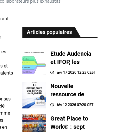
ollaborateurs plus exhaustifs
vrant
Articles populaires
e
ces
Etude Audencia
et IFOP, les
s et
avr 17 2026 12:23 CEST
talents
Nouvelle
ressource de
prises
fév 12 2026 07:20 CET
clé
comme
Great Place to
es
Work® : sept
e en