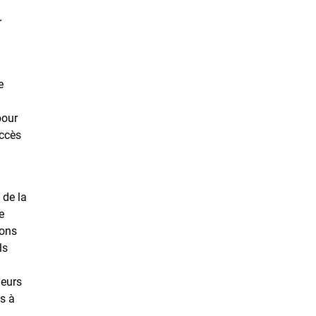
r
e
pour
uccès
 de la
e
ions
ls
leurs
s à