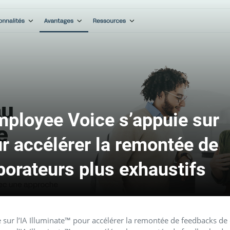
ployee Voice s’appuie sur
ur accélérer la remontée de
borateurs plus exhaustifs
r l’IA Illuminate™ pour accélérer la remontée de feedbacks de c