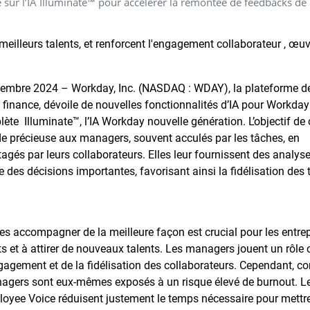
r l’IA Illuminate™ pour accélérer la remontée de feedbacks de c
 meilleurs talents, et renforcent l'engagement collaborateur , œu
embre 2024 – Workday, Inc. (NASDAQ : WDAY), la plateforme d
a finance, dévoile de nouvelles fonctionnalités d’IA pour Workday
te Illuminate™, l’IA Workday nouvelle génération. L’objectif de 
ide précieuse aux managers, souvent acculés par les tâches, en
gés par leurs collaborateurs. Elles leur fournissent des analyse
es décisions importantes, favorisant ainsi la fidélisation des 
es accompagner de la meilleure façon est crucial pour les entre
ts et à attirer de nouveaux talents. Les managers jouent un rôle 
ngagement et de la fidélisation des collaborateurs. Cependant, 
nagers sont eux-mêmes exposés à un risque élevé de burnout. L
oyee Voice réduisent justement le temps nécessaire pour mettr