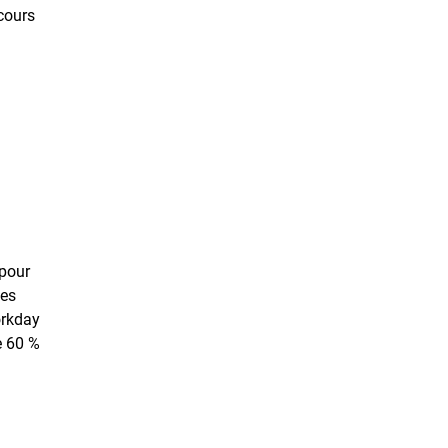
cours
 pour
ses
orkday
e 60 %