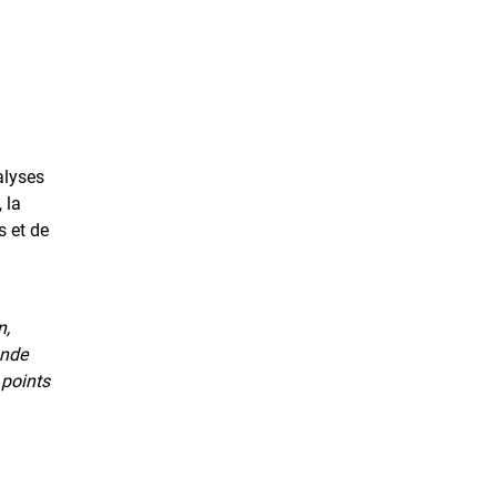
alyses
 la
s et de
n,
onde
 points