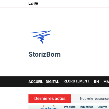
Lab RH
StorizBorn
Main
RECRUTEMENT
ACCUEIL
DIGITAL
RH
MA
navigation
Dernières actus
soft skills…
Nouvelle ressource de 
voir