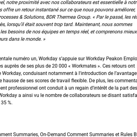
, notre proximité avec nos collaborateurs est essentielle à notr
offre un retour instantané sur ce que nous pouvons améliorer,
ocesses & Solutions, BDR Thermea Group. « Par le passé, les ré
, lorsqu’il était souvent trop tard. Maintenant, nous sommes
 les besoins de nos équipes en temps réel, et comprenons mieux
urs dans le monde. »
entale numéro un, Workday s’appuie sur Workday Peakon Empl
ses auprès de ses plus de 20 000 « Workmates ». Ces retours ont
e de Workday, conduisant notamment à l'introduction de l’avantag
hausse de ses scores de travail flexible. De plus, les commenta
t professionnel ont conduit à un regain d’intérêt de la part de
 Workday a ainsi vu le nombre de collaborateurs se disant satisfa
 35 %.
 Comment Summaries, On-Demand Comment Summaries et Rules 