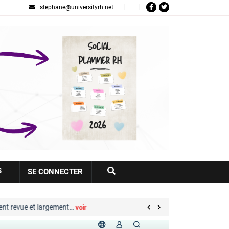
stephane@universityrh.net
Votre
S
SE CONNECTER
compte
 revue et largement…
Great Place to Work® : sep
voir