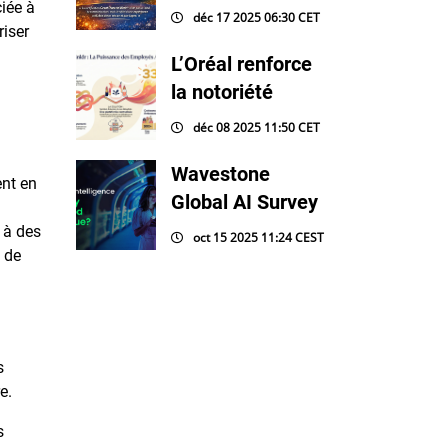
iée à
déc 17 2025 06:30 CET
riser
L’Oréal renforce
la notoriété
déc 08 2025 11:50 CET
Wavestone
ent en
Global AI Survey
 à des
oct 15 2025 11:24 CEST
 de
s
e.
s