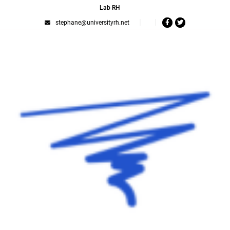
Lab RH
stephane@universityrh.net