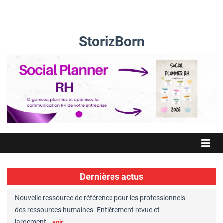
StorizBorn
Dernières actus
Nouvelle ressource de référence pour les professionnels
Great Plac
ft
des ressources humaines. Entièrement revue et
RH reconnu
largement…
Chaperon
voir