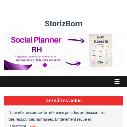
StorizBorn
Dernières actus
Nouvelle ressource de référence pour les professionnels
Great Plac
ft
des ressources humaines. Entièrement revue et
RH reconnu
largement…
Chaperon
voir