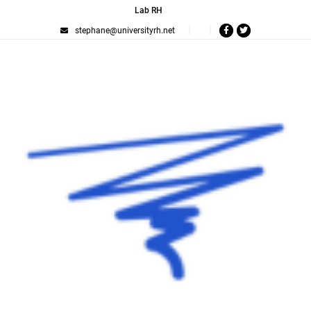
Lab RH
stephane@universityrh.net