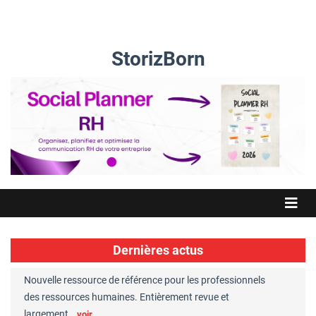
StorizBorn
Dernières actus
Nouvelle ressource de référence pour les professionnels
Great Plac
ft
des ressources humaines. Entièrement revue et
RH reconnu
largement…
Chaperon
voir