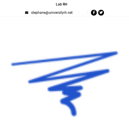
Lab RH
stephane@universityrh.net