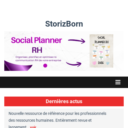
StorizBorn
Dernières actus
Nouvelle ressource de référence pour les professionnels
Great Place to W
des ressources humaines. Entièrement revue et
RH reconnues. F
largement…
Chaperons…
voir
voi