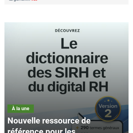
À la une
ouvelle ressource de
À la
éférence pour les
Gre