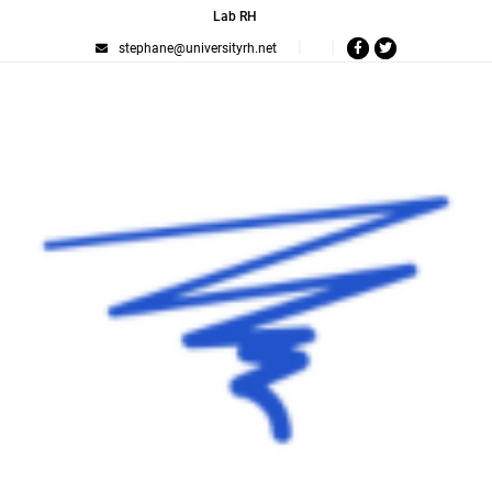
Lab RH
stephane@universityrh.net