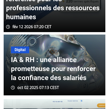
rofessionnels des ressources
ent
humaines
RH 
fév 12 2026 07:20 CET
dé
Digital
Oracle lance de nouveaux
agents d’IA dédiés aux RH
intégrés à son offre SaaS
Fusion Cloud HCM
Sep 19 2025 17:40 CEST