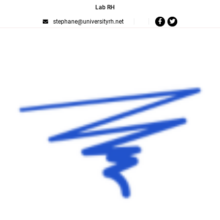
Lab RH
stephane@universityrh.net