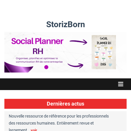
StorizBorn
Dernières actus
Nouvelle ressource de référence pour les professionnels
Great Plac
ft
des ressources humaines. Entièrement revue et
RH reconnu
largement…
Chaperon
voir