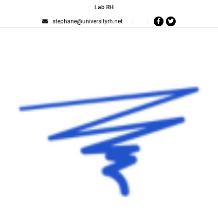
Lab RH
stephane@universityrh.net