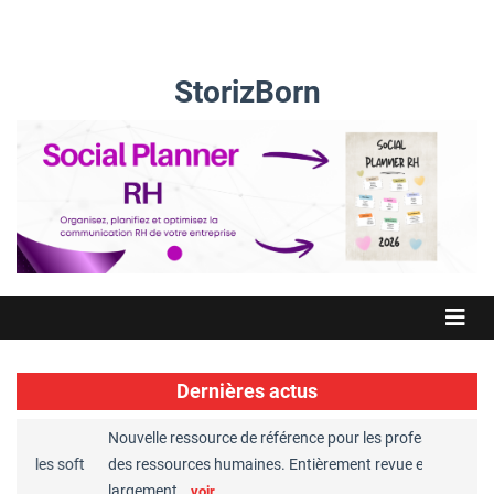
StorizBorn
Dernières actus
Nouvelle ressource de référence pour les professionnels
Gre
 les soft
des ressources humaines. Entièrement revue et
RH 
largement…
Ch
voir