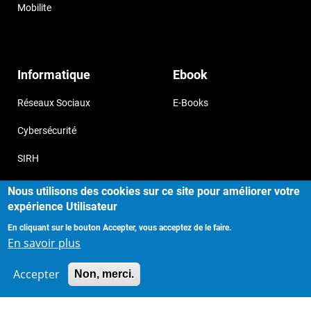
Mobilite
Informatique
Ebook
Réseaux Sociaux
E-Books
Cybersécurité
SIRH
Cloud
Nous utilisons des cookies sur ce site pour améliorer votre
expérience Utilisateur
En cliquant sur le bouton Accepter, vous acceptez de le faire.
En savoir plus
Copyright © 2017, Storizborn , all
Provide by
rights reserved.
Accepter
Habeuk
Non, merci.