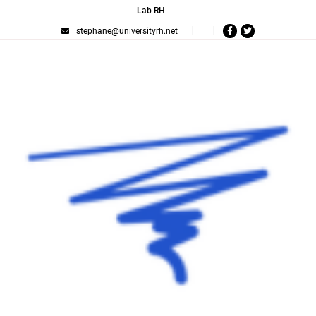
Lab RH
stephane@universityrh.net