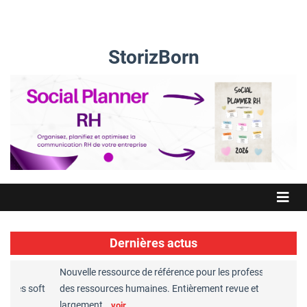
StorizBorn
Dernières actus
Nouvelle ressource de référence pour les professionnels
Great
es soft
des ressources humaines. Entièrement revue et
RH re
largement…
Chap
voir