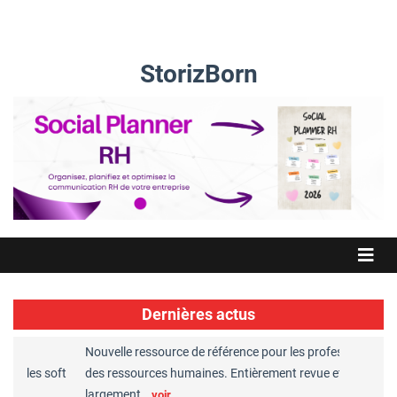
StorizBorn
Dernières actus
Nouvelle ressource de référence pour les professionnels
Gr
t les soft
des ressources humaines. Entièrement revue et
RH
largement…
Ch
voir