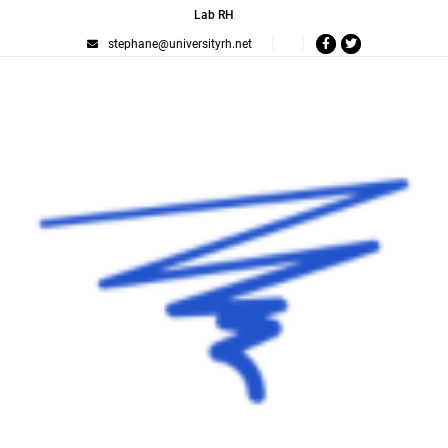
Lab RH
stephane@universityrh.net