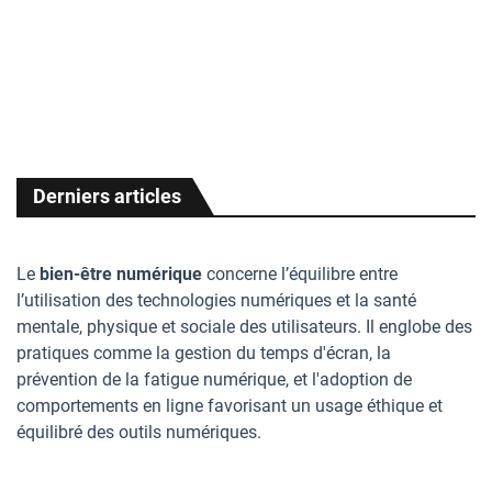
la
la
la
jan 25 2025
jan 25 2025
jan 25 2025
10:19 CET
10:19 CET
10:19 CET
Derniers articles
Le
bien-être numérique
concerne l’équilibre entre
l’utilisation des technologies numériques et la santé
mentale, physique et sociale des utilisateurs. Il englobe des
pratiques comme la gestion du temps d'écran, la
prévention de la fatigue numérique, et l'adoption de
comportements en ligne favorisant un usage éthique et
équilibré des outils numériques.