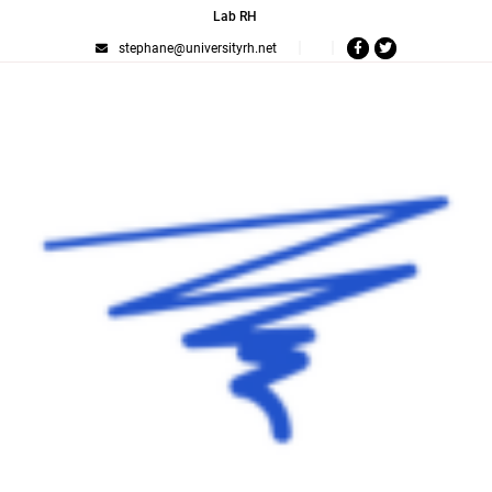
Lab RH
stephane@universityrh.net