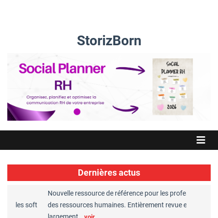
StorizBorn
Dernières actus
Nouvelle ressource de référence pour les professionnels
Gr
et les soft
des ressources humaines. Entièrement revue et
R
largement…
C
voir