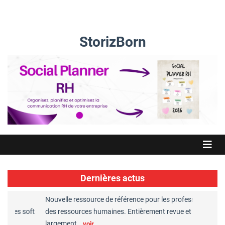
StorizBorn
Dernières actus
Nouvelle ressource de référence pour les professionnels
Grea
les soft
des ressources humaines. Entièrement revue et
RH r
largement…
Cha
voir