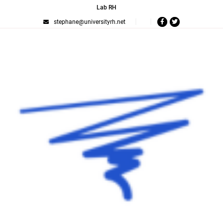
Lab RH
stephane@universityrh.net