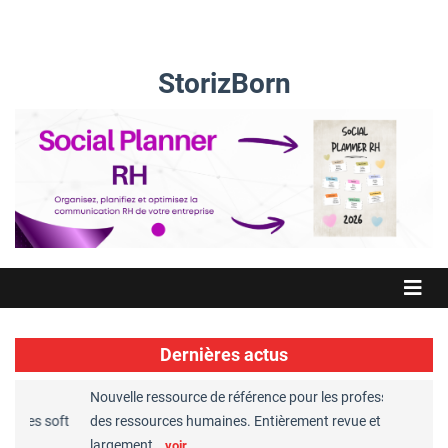
StorizBorn
Dernières actus
Nouvelle ressource de référence pour les professionnels
Grea
 les soft
des ressources humaines. Entièrement revue et
RH 
largement…
Cha
voir