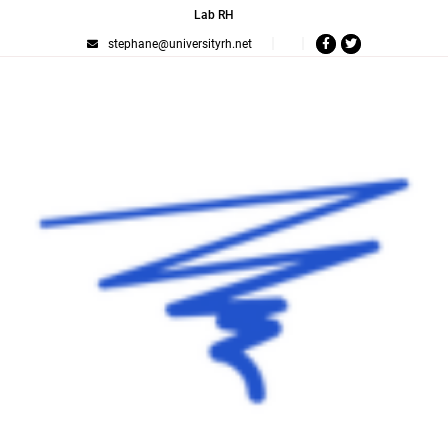
Lab RH
stephane@universityrh.net