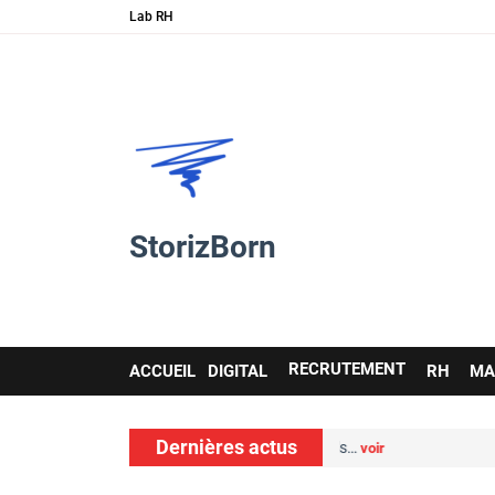
Lab RH
StorizBorn
Main
RECRUTEMENT
ACCUEIL
DIGITAL
RH
MA
navigation
Dernières actus
n : comment l’IA et les soft skills…
voir