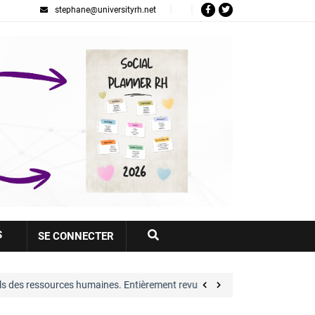
stephane@universityrh.net
Votre
S
SE CONNECTER
compte
s humaines. Entièrement revue et largement…
Gr
voir