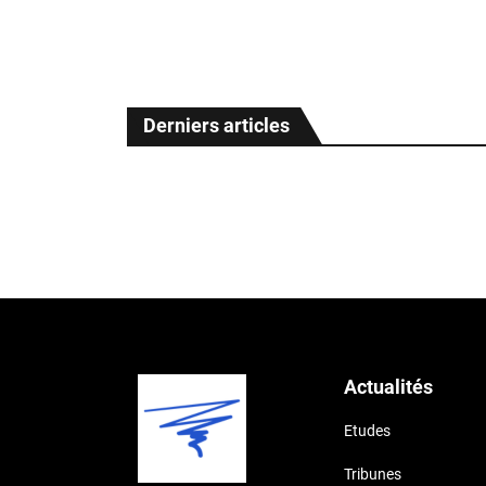
CEST
CEST
CEST
Derniers articles
Actualités
Etudes
Tribunes