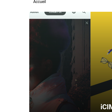
Accueil
iCIMS réunit L