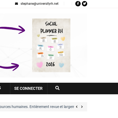
stephane@universityrh.net
Votre
S
SE CONNECTER
compte
. Entièrement revue et largement…
Great Place t
voir