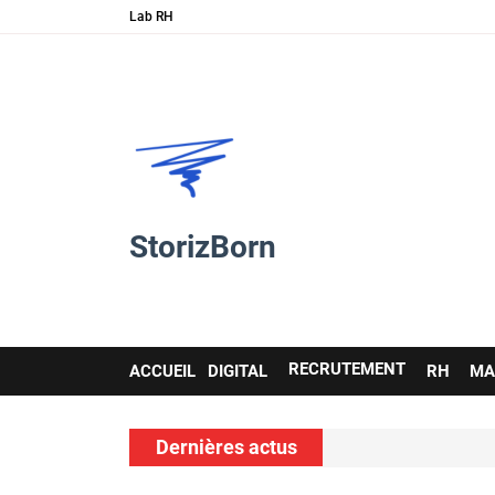
Lab RH
StorizBorn
Main
RECRUTEMENT
ACCUEIL
DIGITAL
RH
MA
navigation
Dernières actus
 l’IA et les soft skills…
Nouvelle 
voir