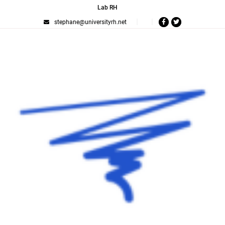
Lab RH
stephane@universityrh.net