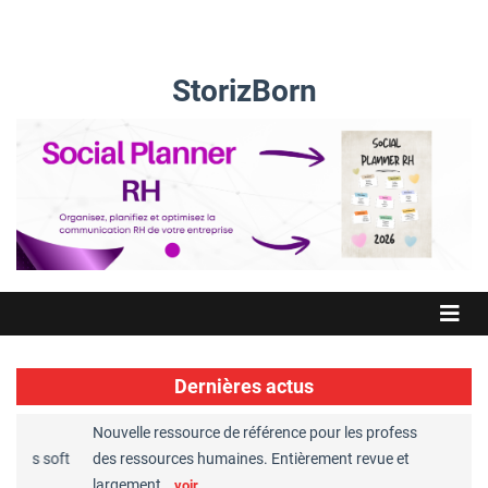
StorizBorn
Dernières actus
Nouvelle ressource de référence pour les professionnels
Great
es soft
des ressources humaines. Entièrement revue et
RH r
largement…
Cha
voir