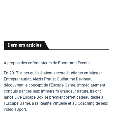
building
building
building
avr 17 2021
avr 17 2021
avr 17 2021
17:43 CEST
17:43 CEST
17:43 CEST
Derniers articles
À propos des cofondateurs de Boomrang Events
En 2017, alors qu’ils étaient encore étudiants en Master
Entrepreneuriat, Alexis Prat et Guillaume Devineau
découvrent le concept de l’Escape Game. Immédiatement
conquis par ces jeux immersifs grandeur nature, ils ont
lancé Live Escape Box, le premier coffret cadeau dédié à
l’Escape Game, à la Réalité Virtuelle et au Coaching de jeux
vidéo eSport.