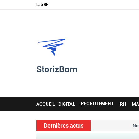
Lab RH
StorizBorn
Main
RECRUTEMENT
ACCUEIL
DIGITAL
RH
MA
navigation
Dernières actus
t les soft skills…
Nouvelle ressou
voir