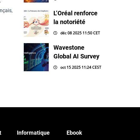
r
nçais,
L’Oréal renforce
la notoriété
déc 08 2025 11:50 CET
Wavestone
Global AI Survey
oct 15 2025 11:24 CEST
t
Informatique
Ebook