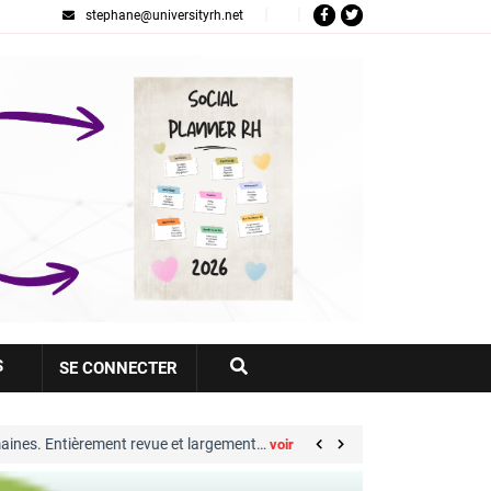
stephane@universityrh.net
Votre
S
SE CONNECTER
compte
rement revue et largement…
Great Place to Work®
voir