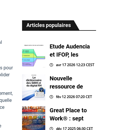
Articles populaires
l
Etude Audencia
et IFOP, les
avr 17 2026 12:23 CEST
és pour
lider
Nouvelle
ressource de
nement,
fév 12 2026 07:20 CET
quelle
nce
Great Place to
Work® : sept
e
déc 17 2025 06:30 CET