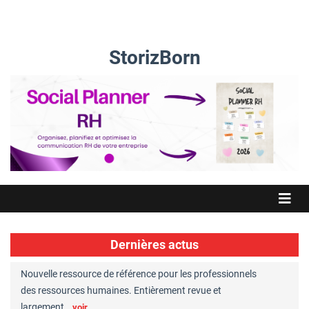
StorizBorn
Dernières actus
Nouvelle ressource de référence pour les professionnels
Great Plac
ft
des ressources humaines. Entièrement revue et
RH reconnu
largement…
Chaperon
voir