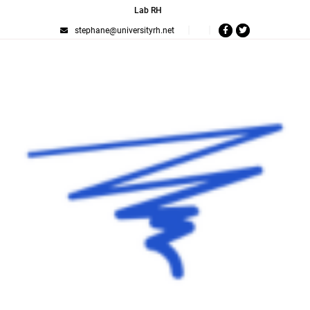
Lab RH
stephane@universityrh.net