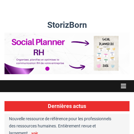
StorizBorn
Dernières actus
Nouvelle ressource de référence pour les professionnels
Great Plac
ft
des ressources humaines. Entièrement revue et
RH reconnu
largement…
Chaperon
voir