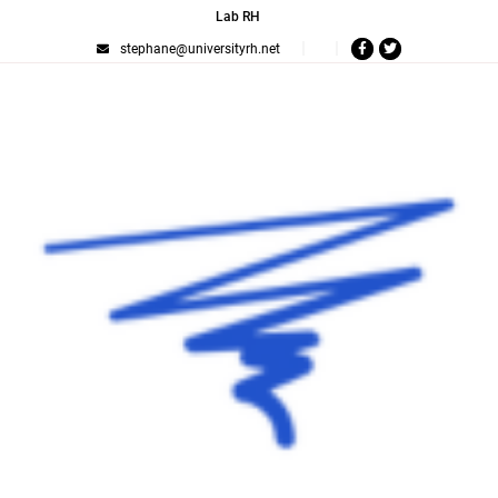
Lab RH
stephane@universityrh.net