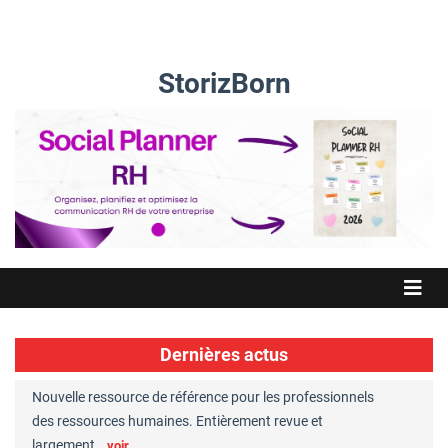
StorizBorn
Dernières actus
Nouvelle ressource de référence pour les professionnels
Great Plac
ft
des ressources humaines. Entièrement revue et
RH reconnu
largement…
Chaperon
voir