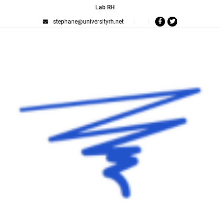
Lab RH
stephane@universityrh.net