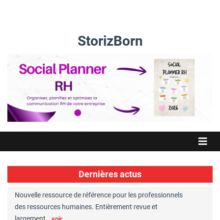
StorizBorn
Dernières actus
Nouvelle ressource de référence pour les professionnels
Great Plac
ft
des ressources humaines. Entièrement revue et
RH reconnu
largement…
Chaperon
voir