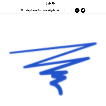
Lab RH
stephane@universityrh.net