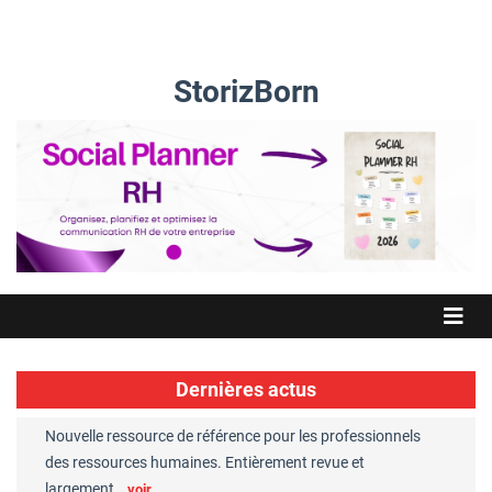
StorizBorn
Dernières actus
Nouvelle ressource de référence pour les professionnels
Great Plac
ft
des ressources humaines. Entièrement revue et
RH reconnu
largement…
Chaperon
voir