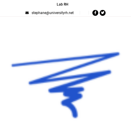
Lab RH
stephane@universityrh.net