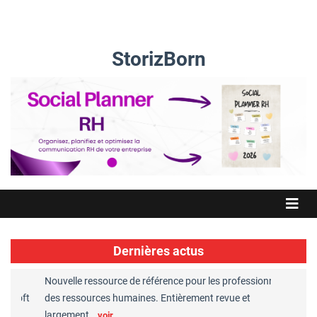
StorizBorn
Dernières actus
Nouvelle ressource de référence pour les professionnels
Great Pl
soft
des ressources humaines. Entièrement revue et
RH reco
largement…
Chaper
voir