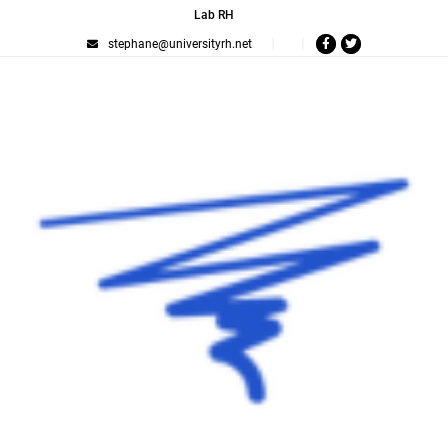
Lab RH
stephane@universityrh.net