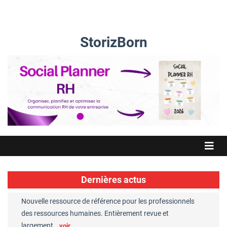
StorizBorn
Dernières actus
Nouvelle ressource de référence pour les professionnels
Great Plac
ft
des ressources humaines. Entièrement revue et
RH reconn
largement…
Chaperon
voir