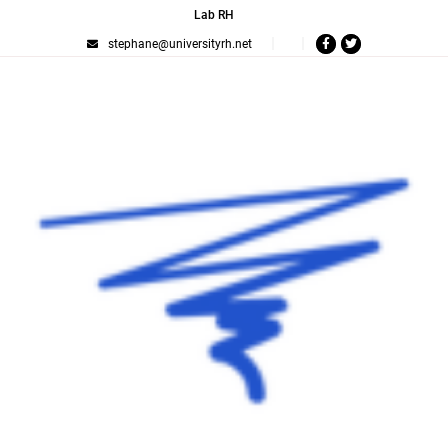
Lab RH
stephane@universityrh.net