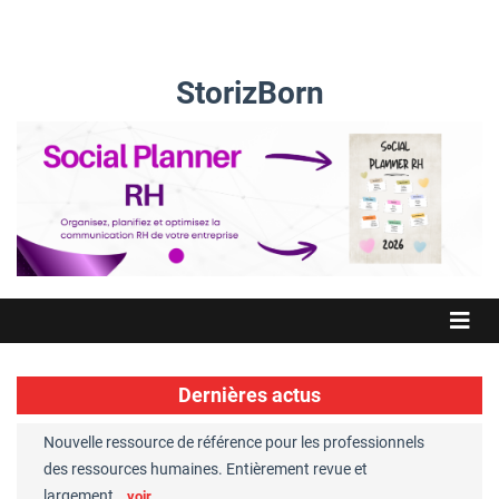
StorizBorn
Dernières actus
Nouvelle ressource de référence pour les professionnels
Great Plac
ft
des ressources humaines. Entièrement revue et
RH reconnu
largement…
Chaperon
voir