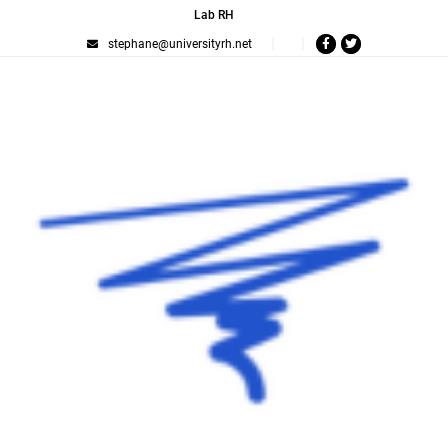
Lab RH
stephane@universityrh.net