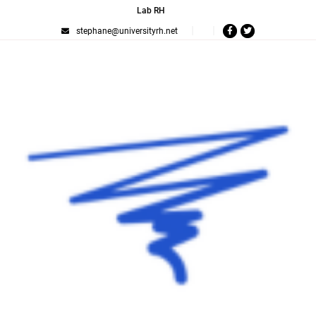
Lab RH
stephane@universityrh.net