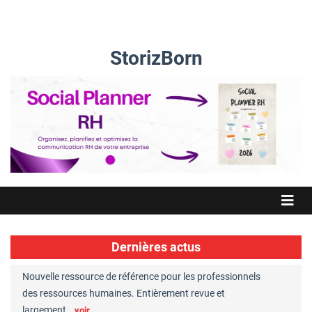
StorizBorn
Dernières actus
Nouvelle ressource de référence pour les professionnels
Great Plac
ft
des ressources humaines. Entièrement revue et
RH reconnu
largement…
Chaperon
voir