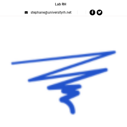
Lab RH
stephane@universityrh.net