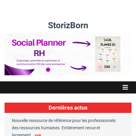
StorizBorn
Dernières actus
Nouvelle ressource de référence pour les professionnels
Great Plac
ft
des ressources humaines. Entièrement revue et
RH reconnu
largement…
Chaperon
voir